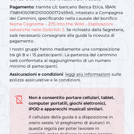
Pagamento
: tramite c/c bancario Banca Etica, IBAN:
IT68M0501812101000017245945, intestato a Compagnia
dei Cammini, specificando nella causale del bonifico
Nome Cognome – 275 Into the Wild – Esplorazioni
selvatiche nelle Dolomiti 2
. Se richiesto dalla Segreteria,
sarà necessario consegnare alla guida la ricevuta di
pagamento.
I nostri gruppi hanno mediamente una composizione
tra gli 8 e i 15 partecipanti. La partenza del cammino
sarà confermata al raggiungimento di un numero
minimo di partecipanti.
Assicurazioni e condizioni
:
leggi più informazioni
sulle
polizze assicurative e le condizioni.
Non è consentito portare cellulari, tablet,
computer portatili, giochi elettronici,
IPOD e apparecchi musicali similari.
Il cellulare della guida è a disposizione in
orario serale. Vi preghiamo di aiutarci in
questa regola per poter lavorare in
serenità, poter dedicare le nostre energie