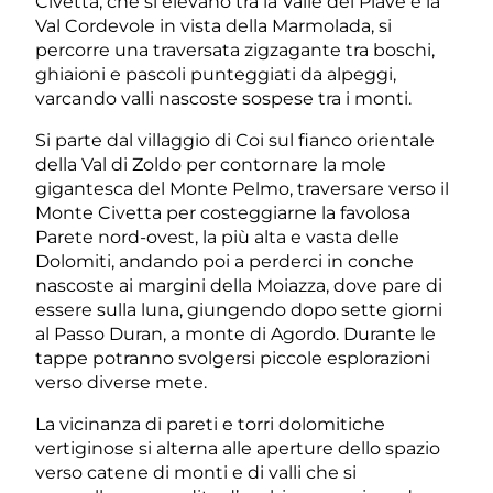
Civetta, che si elevano tra la Valle del Piave e la
Val Cordevole in vista della Marmolada, si
percorre una traversata zigzagante tra boschi,
ghiaioni e pascoli punteggiati da alpeggi,
varcando valli nascoste sospese tra i monti.
Si parte dal villaggio di Coi sul fianco orientale
della Val di Zoldo per contornare la mole
gigantesca del Monte Pelmo, traversare verso il
Monte Civetta per costeggiarne la favolosa
Parete nord-ovest, la più alta e vasta delle
Dolomiti, andando poi a perderci in conche
nascoste ai margini della Moiazza, dove pare di
essere sulla luna, giungendo dopo sette giorni
al Passo Duran, a monte di Agordo. Durante le
tappe potranno svolgersi piccole esplorazioni
verso diverse mete.
La vicinanza di pareti e torri dolomitiche
vertiginose si alterna alle aperture dello spazio
verso catene di monti e di valli che si